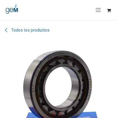
Ir al contenido
Todos los productos