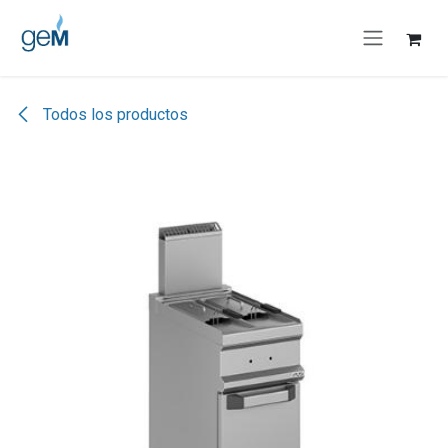
Ir al contenido
Todos los productos