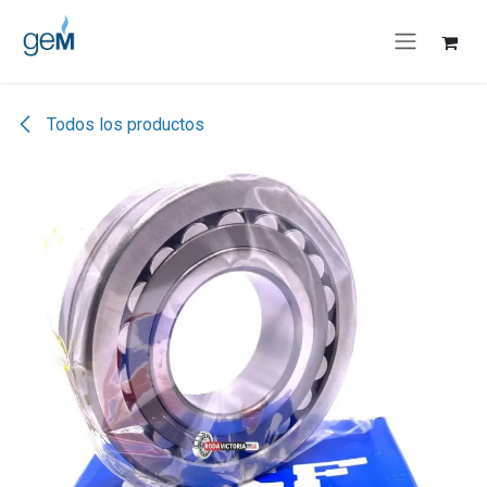
Ir al contenido
Todos los productos