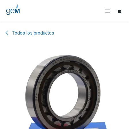
Ir al contenido
Todos los productos