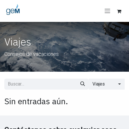
Ir al contenido
Viajes
Consejos de vacaciones
Viajes
Sin entradas aún.